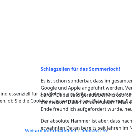
Schlagzeilen für das Sommerloch!
Es ist schon sonderbar, dass im gesamten
Google und Apple angeführt werden. Ver
ind essenziell für den Betrieb der Seite, während andere u
dafür? Dabei sind gerade bei Microsoft i
en, ob Sie die Cookies zulassen möchten. Bitte beachten Si
die meisten Daten verschwunden. Man er
Ende freundlich aufgefordert wurde, ne
Der absolute Hammer ist aber, dass nach d
erwähnten Daten bereits seit Jahren im 
Weitere Informationen
|
Impressum