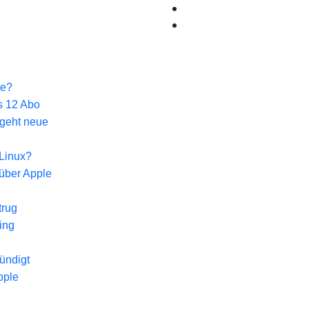
ke?
 12 Abo
geht neue
Linux?
über Apple
trug
ing
ündigt
pple