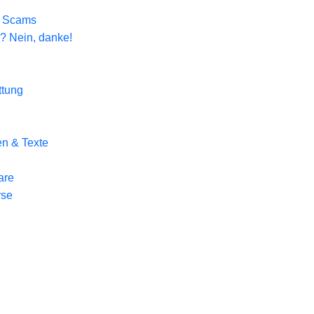
t Scams
 Nein, danke!
ttung
n & Texte
are
rse