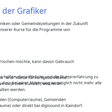
der Grafiker
oniken oder Gemeindezeitungen in der Zukunft
 unserer Kurse für die Programme von
ffrischen möchte, kann davon Gebrauch
ns helfen, diese Website und die Nutzererfahrung zu
se" und "Kurse für Fortgeschrittene".
e, dass bei einer Ablehnung womöglich nicht mehr alle
n zu je zwei Stunden, welche an
alten werden.
chulen (Computerräume), Gemeinden
ume) oder direkt bei digisound in Kaindorf.