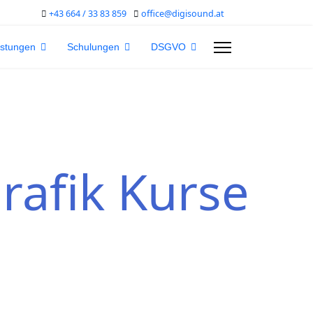
+43 664 / 33 83 859
office@digisound.at
istungen
Schulungen
DSGVO
rafik Kurse