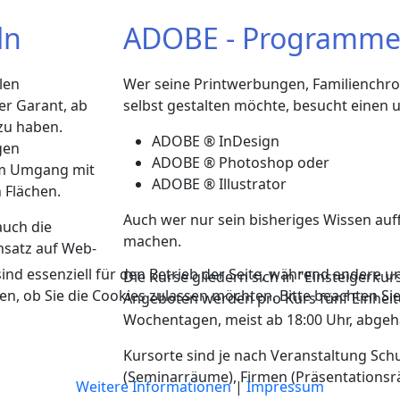
ln
ADOBE - Programme 
len
Wer seine Printwerbungen, Familienchr
er Garant, ab
selbst gestalten möchte, besucht einen
zu haben.
ADOBE ® InDesign
gen
ADOBE ® Photoshop oder
em Umgang mit
ADOBE ® Illustrator
n Flächen.
Auch wer nur sein bisheriges Wissen au
auch die
machen.
insatz auf Web-
ind essenziell für den Betrieb der Seite, während andere u
Die Kurse gliedern sich in "Einsteigerkur
en, ob Sie die Cookies zulassen möchten. Bitte beachten Si
Angeboten werden pro Kurs fünf Einheite
Wochentagen, meist ab 18:00 Uhr, abgeh
Kursorte sind je nach Veranstaltung S
(Seminarräume), Firmen (Präsentationsrä
Weitere Informationen
|
Impressum