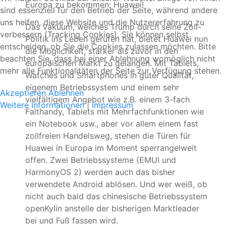
Europa zu bekommen: Huawei!
sind essenziell für den Betrieb der Seite, während andere
uns helfen, diese Website und die Nutzererfahrung zu
Das Vakuum, welches Trump durch seine Zoll-
verbessern (Tracking Cookies). Sie können selbst
Politik ins Leben gerufen hat, bietet Huawei nun
entscheiden, ob Sie die Cookies zulassen möchten. Bitte
die Möglichkeit, stärker als zuvor in den
beachten Sie, dass bei einer Ablehnung womöglich nicht
europäischen Markt zu gelangen. Mit Tablets,
mehr alle Funktionalitäten der Seite zur Verfügung stehen.
Watches und Smartphones in guter Qualität,
eigenem Betriebssystem und einem sehr
Akzeptieren
Ablehnen
vielfältigem Angebot wie z.B. einem 3-fach
Weitere Informationen
|
Impressum
Falthandy, Tablets mit Mehrfachfunktionen wie
ein Notebook usw., aber vor allem einem fast
zollfreien Handelsweg, stehen die Türen für
Huawei in Europa im Moment sperrangelweit
offen. Zwei Betriebssysteme (EMUI und
HarmonyOS 2) werden auch das bisher
verwendete Android ablösen. Und wer weiß, ob
nicht auch bald das chinesische Betriebssystem
openKylin anstelle der bisherigen Marktleader
bei und Fuß fassen wird.